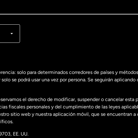
lish
nçais
erencia: solo para determinados corredores de países y métodos
 solo se podrá usar una vez por persona. Se seguirán aplicando 
dos
English
servamos el derecho de modificar, suspender o cancelar esta 
dos
Español
s fiscales personales y del cumplimiento de las leyes aplicab
tro sitio web y nuestra aplicación móvil, que se encuentran a 
ficos.
9703, EE. UU.