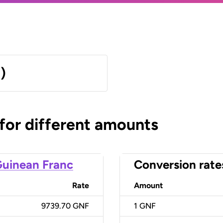
)
 for different amounts
uinean Franc
Conversion rate
Rate
Amount
9739.70 GNF
1
GNF