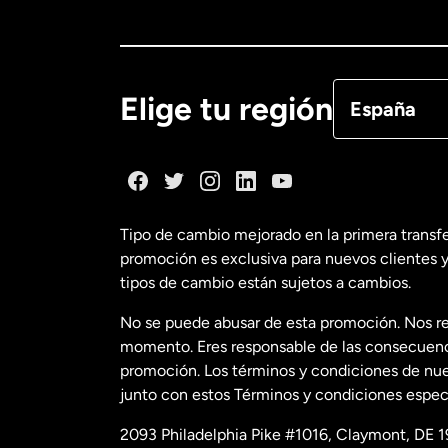
Canadá
Eng
Canadá
Fra
Elige tu región
España
Dinamarca
España
Tipo de cambio mejorado en la primera transf
promoción es exclusiva para nuevos clientes y
Estados Uni
tipos de cambio están sujetos a cambios.
No se puede abusar de esta promoción. Nos re
Estados Uni
momento. Eres responsable de las consecuencia
promoción. Los términos y condiciones de nues
junto con estos Términos y condiciones especí
Francia
2093 Philadelphia Pike #1016, Claymont, DE 1