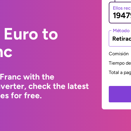
Ellos re
 Euro to
Método 
Retira
nc
Comisión
Tiempo de 
Total a pa
Franc with the
erter, check the latest
s for free.