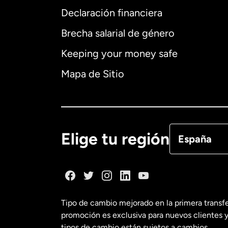
Declaración financiera
Brecha salarial de género
Alemania
Keeping your money safe
Australia
Mapa de Sitio
Canadá
Eng
Canadá
Fra
Elige tu región
España
Dinamarca
España
Tipo de cambio mejorado en la primera transf
promoción es exclusiva para nuevos clientes y
Estados Uni
tipos de cambio están sujetos a cambios.