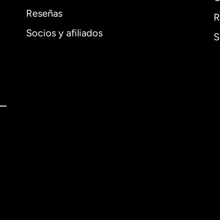
Reseñas
R
Socios y afiliados
S
l
English