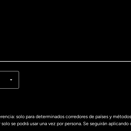
lish
nçais
erencia: solo para determinados corredores de países y métodos
 solo se podrá usar una vez por persona. Se seguirán aplicando 
dos
English