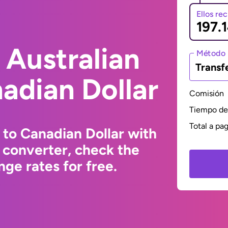
Ellos re
 Australian
Método 
Transf
nadian Dollar
Comisión
Tiempo de 
Total a pa
 to Canadian Dollar with
 converter, check the
ge rates for free.