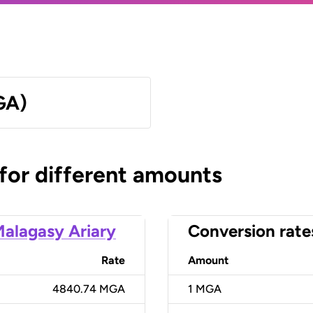
GA)
 for different amounts
alagasy Ariary
Conversion rate
Rate
Amount
4840.74 MGA
1
MGA