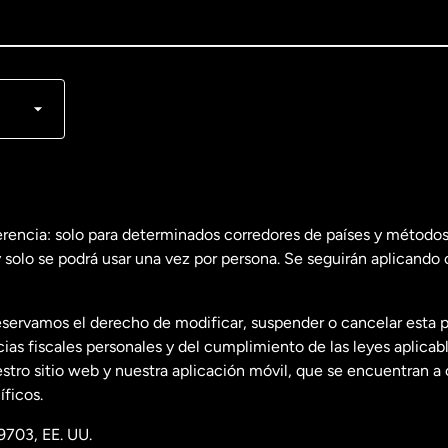
lish
nçais
erencia: solo para determinados corredores de países y métodos
 solo se podrá usar una vez por persona. Se seguirán aplicando 
dos
English
servamos el derecho de modificar, suspender o cancelar esta 
dos
Español
s fiscales personales y del cumplimiento de las leyes aplicab
tro sitio web y nuestra aplicación móvil, que se encuentran a 
ficos.
9703, EE. UU.