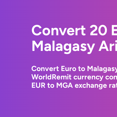
Convert 20 E
Malagasy Ar
Convert Euro to Malagasy
WorldRemit currency conv
EUR to MGA exchange rate