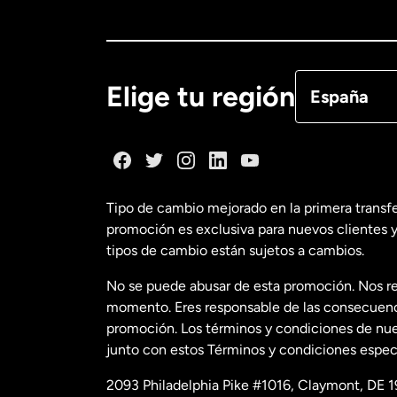
Canadá
Eng
Canadá
Fra
Elige tu región
España
Dinamarca
España
Tipo de cambio mejorado en la primera transf
promoción es exclusiva para nuevos clientes y
Estados Uni
tipos de cambio están sujetos a cambios.
No se puede abusar de esta promoción. Nos re
Estados Uni
momento. Eres responsable de las consecuencia
promoción. Los términos y condiciones de nues
junto con estos Términos y condiciones especí
Francia
2093 Philadelphia Pike #1016, Claymont, DE 1