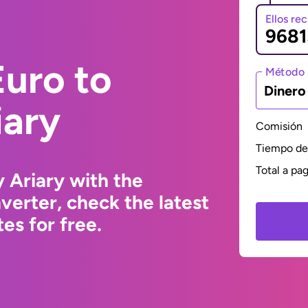
Ellos re
uro to
Método 
Dinero
iary
Comisión
Tiempo de 
Total a pa
 Ariary with the
erter, check the latest
s for free.