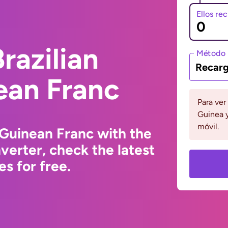
Ellos re
razilian
Método 
Recarg
ean Franc
Para ver
Guinea y
móvil.
 Guinean Franc with the
erter, check the latest
s for free.