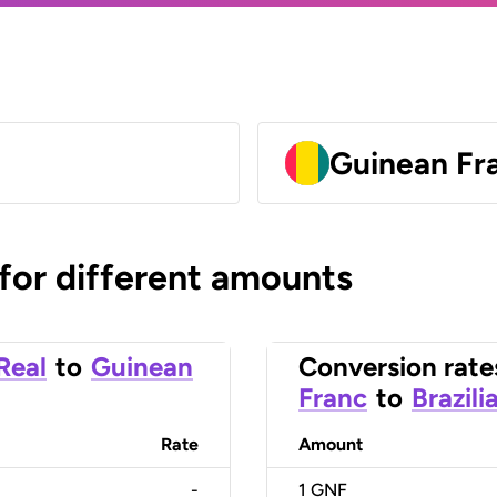
Guinean Fr
 for different amounts
 Real
to
Guinean
Conversion rate
Franc
to
Brazili
Rate
Amount
-
1
GNF