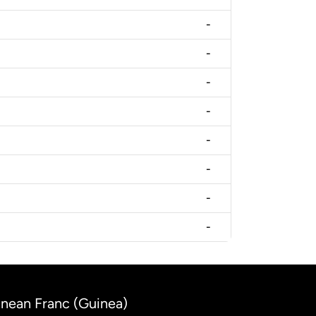
-
-
-
-
-
-
-
-
uinean Franc (Guinea)