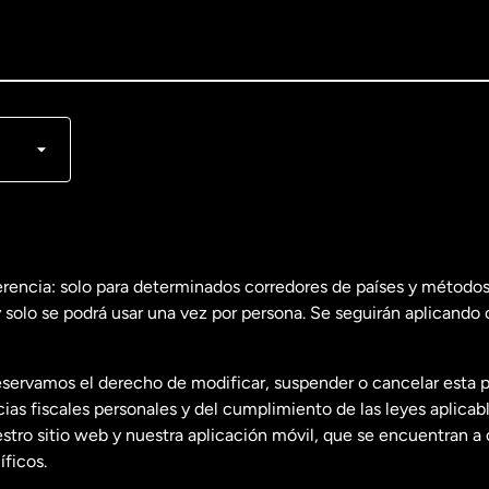
lish
nçais
erencia: solo para determinados corredores de países y métodos
 solo se podrá usar una vez por persona. Se seguirán aplicando 
dos
English
servamos el derecho de modificar, suspender o cancelar esta 
dos
Español
s fiscales personales y del cumplimiento de las leyes aplicab
tro sitio web y nuestra aplicación móvil, que se encuentran a 
ficos.