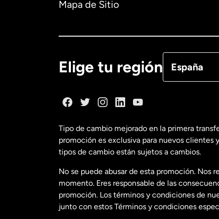
Mapa de Sitio
Canadá
Eng
Canadá
Fra
Elige tu región
España
Dinamarca
España
Tipo de cambio mejorado en la primera transf
promoción es exclusiva para nuevos clientes y
Estados Uni
tipos de cambio están sujetos a cambios.
No se puede abusar de esta promoción. Nos re
Estados Uni
momento. Eres responsable de las consecuencia
promoción. Los términos y condiciones de nues
junto con estos Términos y condiciones especí
Francia