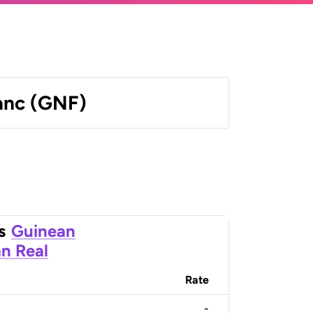
anc (GNF)
s
Guinean
an Real
Rate
-