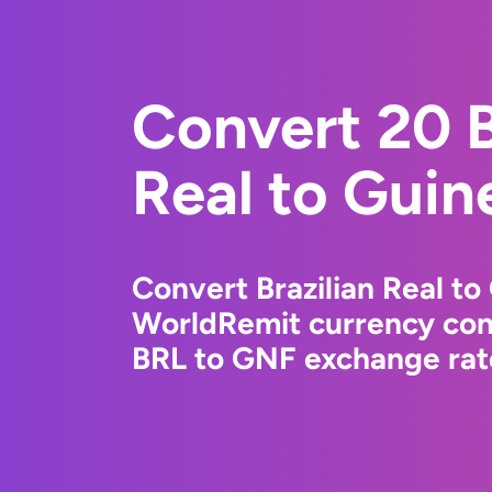
Convert 20 B
Real to Guin
Convert Brazilian Real to
WorldRemit currency conv
BRL to GNF exchange rate