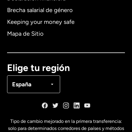
Brecha salarial de género
Keeping your money safe
Alemania
Mapa de Sitio
Australia
Canadá
English
Elige tu región
Canadá
Français
España
Dinamarca
España
Tipo de cambio mejorado en la primera transferencia:
solo para determinados corredores de países y métodos