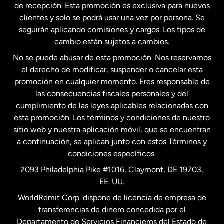
Estados Unidos
English
de recepción. Esta promoción es exclusiva para nuevos
clientes y solo se podrá usar una vez por persona. Se
seguirán aplicando comisiones y cargos. Los tipos de
Estados Unidos
Español
cambio están sujetos a cambios.
No se puede abusar de esta promoción. Nos reservamos
Francia
el derecho de modificar, suspender o cancelar esta
promoción en cualquier momento. Eres responsable de
las consecuencias fiscales personales y del
Malasia
cumplimiento de las leyes aplicables relacionadas con
esta promoción. Los términos y condiciones de nuestro
Nueva Zelanda
sitio web y nuestra aplicación móvil, que se encuentran
a continuación, se aplican junto con estos Términos y
condiciones específicos.
Países Bajos
2093 Philadelphia Pike #1016, Claymont, DE 19703,
EE. UU.
Reino Unido
WorldRemit Corp. dispone de licencia de empresa de
transferencias de dinero concedida por el
Suecia
Departamento de Servicios Financieros del Estado de