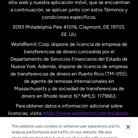
Nueva Zelanda
sitio web y nuestra aplicación móvil, que se encuentran
a continuación, se aplican junto con estos Términos y
condiciones específicos.
Países Bajos
2093 Philadelphia Pike #1016, Claymont, DE 19703,
EE. UU.
Reino Unido
WorldRemit Corp. dispone de licencia de empresa de
transferencias de dinero concedida por el
Suecia
Departamento de Servicios Financieros del Estado de
Nueva York. Además, dispone de licencia de empresa
de transferencias de dinero en Puerto Rico (TM-055),
de agente de remesas internacionales en
Massachusetts y de sociedad de transferencias de
dinero en Rhode Island. N.º NMLS: 1179663.
Para obtener datos e información adicional sobre
licencias, visita
https://www.worldremit.com/es/about-
us/disclosures
.
This website uses cookies to enhance user experience and to
analyze performance and traffic on our website. We also
share information about your use of our site with our social