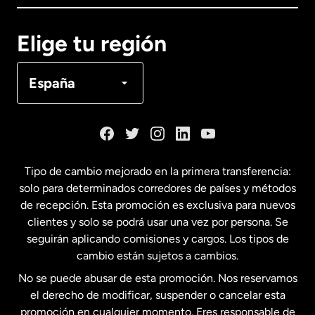
Canadá
English
Elige tu región
Canadá
Français
España
Dinamarca
España
Tipo de cambio mejorado en la primera transferencia:
solo para determinados corredores de países y métodos
Estados Unidos
English
de recepción. Esta promoción es exclusiva para nuevos
clientes y solo se podrá usar una vez por persona. Se
seguirán aplicando comisiones y cargos. Los tipos de
Estados Unidos
Español
cambio están sujetos a cambios.
No se puede abusar de esta promoción. Nos reservamos
Francia
el derecho de modificar, suspender o cancelar esta
promoción en cualquier momento. Eres responsable de