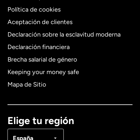
Política de cookies
Aceptación de clientes
Declaración sobre la esclavitud moderna
Internacional
English
Declaración financiera
Brecha salarial de género
Keeping your money safe
Alemania
Mapa de Sitio
Australia
Canadá
English
Elige tu región
Canadá
Français
España