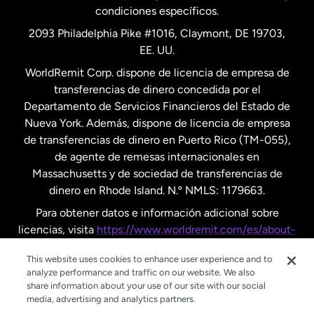
condiciones específicos.
Países Bajos
2093 Philadelphia Pike #1016, Claymont, DE 19703,
EE. UU.
Reino Unido
WorldRemit Corp. dispone de licencia de empresa de
transferencias de dinero concedida por el
Suecia
Departamento de Servicios Financieros del Estado de
Nueva York. Además, dispone de licencia de empresa
de transferencias de dinero en Puerto Rico (TM-055),
de agente de remesas internacionales en
Massachusetts y de sociedad de transferencias de
dinero en Rhode Island. N.º NMLS: 1179663.
Para obtener datos e información adicional sobre
licencias, visita
https://www.worldremit.com/es/about-
us/disclosures
.
This website uses cookies to enhance user experience and to
analyze performance and traffic on our website. We also
share information about your use of our site with our social
media, advertising and analytics partners.