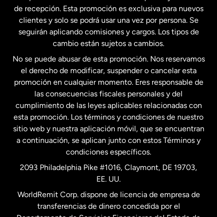
Estados Unidos
English
de recepción. Esta promoción es exclusiva para nuevos
clientes y solo se podrá usar una vez por persona. Se
seguirán aplicando comisiones y cargos. Los tipos de
Estados Unidos
Español
cambio están sujetos a cambios.
No se puede abusar de esta promoción. Nos reservamos
Francia
el derecho de modificar, suspender o cancelar esta
promoción en cualquier momento. Eres responsable de
las consecuencias fiscales personales y del
Malasia
cumplimiento de las leyes aplicables relacionadas con
esta promoción. Los términos y condiciones de nuestro
Nueva Zelanda
sitio web y nuestra aplicación móvil, que se encuentran
a continuación, se aplican junto con estos Términos y
condiciones específicos.
Países Bajos
2093 Philadelphia Pike #1016, Claymont, DE 19703,
EE. UU.
Reino Unido
WorldRemit Corp. dispone de licencia de empresa de
transferencias de dinero concedida por el
Suecia