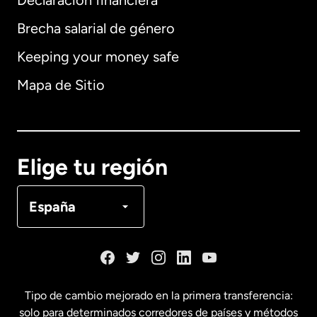
Declaración financiera
Brecha salarial de género
Keeping your money safe
Alemania
Mapa de Sitio
Australia
Canadá
English
Elige tu región
Canadá
Français
España
Dinamarca
España
Tipo de cambio mejorado en la primera transferencia:
solo para determinados corredores de países y métodos