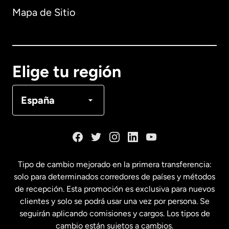
Mapa de Sitio
Australia
Canadá
English
Elige tu región
Canadá
Français
España
Dinamarca
España
Tipo de cambio mejorado en la primera transferencia:
solo para determinados corredores de países y métodos
Estados Unidos
English
de recepción. Esta promoción es exclusiva para nuevos
clientes y solo se podrá usar una vez por persona. Se
seguirán aplicando comisiones y cargos. Los tipos de
Estados Unidos
Español
cambio están sujetos a cambios.