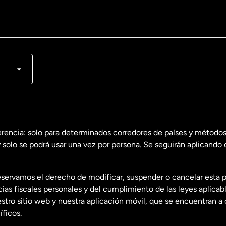
lish
nçais
erencia: solo para determinados corredores de países y métodos
 solo se podrá usar una vez por persona. Se seguirán aplicando 
dos
English
servamos el derecho de modificar, suspender o cancelar esta 
dos
Español
s fiscales personales y del cumplimiento de las leyes aplicab
tro sitio web y nuestra aplicación móvil, que se encuentran a 
ficos.