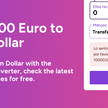
Ellos re
00 Euro to
Método 
Transf
llar
Lo senti
por favo
10000.0
n Dollar with the
erter, check the latest
s for free.