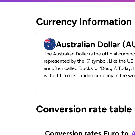
Currency Information
Australian Dollar (
The Australian Dollar is the official currenc
represented by the ‘$’ symbol. Like the US D
are often called ‘Bucks’ or ‘Dough’. Today,
is the fifth most traded currency in the wor
Conversion rate table
Conversion rates
Euro
to
A