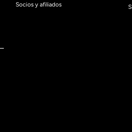
Socios y afiliados
S
l
English