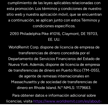
cumplimiento de las leyes aplicables relacionadas con
esta promoción. Los términos y condiciones de nuestro
Nueva Zelanda
sitio web y nuestra aplicación móvil, que se encuentran
a continuación, se aplican junto con estos Términos y
condiciones específicos.
Países Bajos
2093 Philadelphia Pike #1016, Claymont, DE 19703,
EE. UU.
Reino Unido
WorldRemit Corp. dispone de licencia de empresa de
transferencias de dinero concedida por el
Suecia
Departamento de Servicios Financieros del Estado de
Nueva York. Además, dispone de licencia de empresa
de transferencias de dinero en Puerto Rico (TM-055),
de agente de remesas internacionales en
Massachusetts y de sociedad de transferencias de
dinero en Rhode Island. N.º NMLS: 1179663.
Para obtener datos e información adicional sobre
licencias, visita
https://www.worldremit.com/es/about-
us/disclosures
.