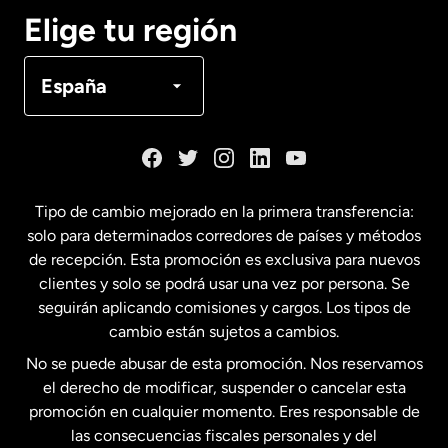
Canadá
English
Elige tu región
Canadá
Français
España
Dinamarca
España
Tipo de cambio mejorado en la primera transferencia:
solo para determinados corredores de países y métodos
Estados Unidos
English
de recepción. Esta promoción es exclusiva para nuevos
clientes y solo se podrá usar una vez por persona. Se
seguirán aplicando comisiones y cargos. Los tipos de
Estados Unidos
Español
cambio están sujetos a cambios.
No se puede abusar de esta promoción. Nos reservamos
Francia
el derecho de modificar, suspender o cancelar esta
promoción en cualquier momento. Eres responsable de
las consecuencias fiscales personales y del
Malasia