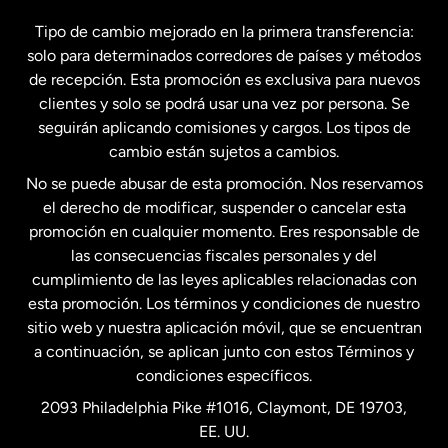
España
Tipo de cambio mejorado en la primera transferencia:
solo para determinados corredores de países y métodos
Estados Unidos
English
de recepción. Esta promoción es exclusiva para nuevos
clientes y solo se podrá usar una vez por persona. Se
seguirán aplicando comisiones y cargos. Los tipos de
Estados Unidos
Español
cambio están sujetos a cambios.
No se puede abusar de esta promoción. Nos reservamos
Francia
el derecho de modificar, suspender o cancelar esta
promoción en cualquier momento. Eres responsable de
las consecuencias fiscales personales y del
Malasia
cumplimiento de las leyes aplicables relacionadas con
esta promoción. Los términos y condiciones de nuestro
Nueva Zelanda
sitio web y nuestra aplicación móvil, que se encuentran
a continuación, se aplican junto con estos Términos y
condiciones específicos.
Países Bajos
2093 Philadelphia Pike #1016, Claymont, DE 19703,
EE. UU.
Reino Unido