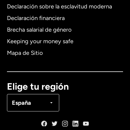
Declaración sobre la esclavitud moderna
Internacional
English
Declaración financiera
Brecha salarial de género
Keeping your money safe
Alemania
Mapa de Sitio
Australia
Canadá
English
Elige tu región
Canadá
Français
España
Dinamarca