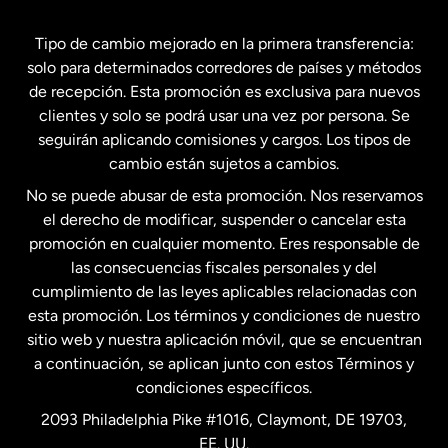
España
Tipo de cambio mejorado en la primera transferencia:
solo para determinados corredores de países y métodos
Estados Unidos
English
de recepción. Esta promoción es exclusiva para nuevos
clientes y solo se podrá usar una vez por persona. Se
seguirán aplicando comisiones y cargos. Los tipos de
Estados Unidos
Español
cambio están sujetos a cambios.
No se puede abusar de esta promoción. Nos reservamos
Francia
el derecho de modificar, suspender o cancelar esta
promoción en cualquier momento. Eres responsable de
las consecuencias fiscales personales y del
Malasia
cumplimiento de las leyes aplicables relacionadas con
esta promoción. Los términos y condiciones de nuestro
Nueva Zelanda
sitio web y nuestra aplicación móvil, que se encuentran
a continuación, se aplican junto con estos Términos y
condiciones específicos.
Países Bajos
2093 Philadelphia Pike #1016, Claymont, DE 19703,
EE. UU.