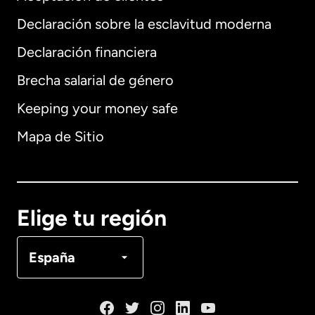
Declaración sobre la esclavitud moderna
Internacional
English
Declaración financiera
Brecha salarial de género
Keeping your money safe
Alemania
Mapa de Sitio
Australia
Canadá
English
Elige tu región
Canadá
Français
España
Dinamarca