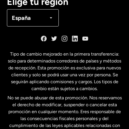
Elige tu región
Canadá
Français
España
Dinamarca
España
Tipo de cambio mejorado en la primera transferencia:
solo para determinados corredores de países y métodos
Estados Unidos
English
de recepción. Esta promoción es exclusiva para nuevos
clientes y solo se podrá usar una vez por persona. Se
seguirán aplicando comisiones y cargos. Los tipos de
Estados Unidos
Español
cambio están sujetos a cambios.
No se puede abusar de esta promoción. Nos reservamos
Francia
el derecho de modificar, suspender o cancelar esta
promoción en cualquier momento. Eres responsable de
las consecuencias fiscales personales y del
Malasia
cumplimiento de las leyes aplicables relacionadas con