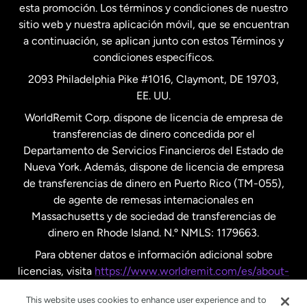
esta promoción. Los términos y condiciones de nuestro
Nueva Zelanda
sitio web y nuestra aplicación móvil, que se encuentran
a continuación, se aplican junto con estos Términos y
condiciones específicos.
Países Bajos
2093 Philadelphia Pike #1016, Claymont, DE 19703,
EE. UU.
Reino Unido
WorldRemit Corp. dispone de licencia de empresa de
transferencias de dinero concedida por el
Suecia
Departamento de Servicios Financieros del Estado de
Nueva York. Además, dispone de licencia de empresa
de transferencias de dinero en Puerto Rico (TM-055),
de agente de remesas internacionales en
Massachusetts y de sociedad de transferencias de
dinero en Rhode Island. N.º NMLS: 1179663.
Para obtener datos e información adicional sobre
licencias, visita
https://www.worldremit.com/es/about-
us/disclosures
.
This website uses cookies to enhance user experience and to