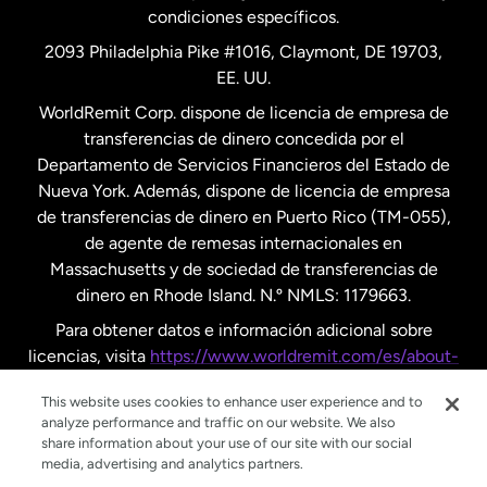
condiciones específicos.
Países Bajos
2093 Philadelphia Pike #1016, Claymont, DE 19703,
EE. UU.
Reino Unido
WorldRemit Corp. dispone de licencia de empresa de
transferencias de dinero concedida por el
Suecia
Departamento de Servicios Financieros del Estado de
Nueva York. Además, dispone de licencia de empresa
de transferencias de dinero en Puerto Rico (TM-055),
de agente de remesas internacionales en
Massachusetts y de sociedad de transferencias de
dinero en Rhode Island. N.º NMLS: 1179663.
Para obtener datos e información adicional sobre
licencias, visita
https://www.worldremit.com/es/about-
us/disclosures
.
This website uses cookies to enhance user experience and to
analyze performance and traffic on our website. We also
share information about your use of our site with our social
media, advertising and analytics partners.