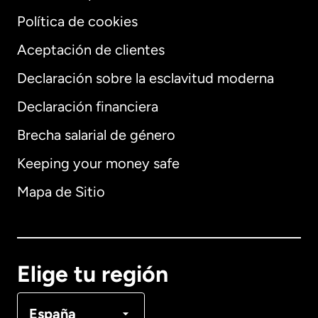
Política de cookies
Aceptación de clientes
Declaración sobre la esclavitud moderna
Internacional
English
Declaración financiera
Brecha salarial de género
Keeping your money safe
Alemania
Mapa de Sitio
Australia
Canadá
English
Elige tu región
Canadá
Français
España