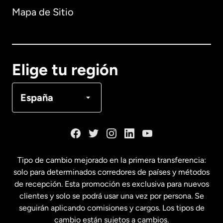
Mapa de Sitio
Australia
Canadá
English
Elige tu región
Canadá
Français
España
Dinamarca
España
Tipo de cambio mejorado en la primera transferencia:
solo para determinados corredores de países y métodos
Estados Unidos
English
de recepción. Esta promoción es exclusiva para nuevos
clientes y solo se podrá usar una vez por persona. Se
seguirán aplicando comisiones y cargos. Los tipos de
Estados Unidos
Español
cambio están sujetos a cambios.