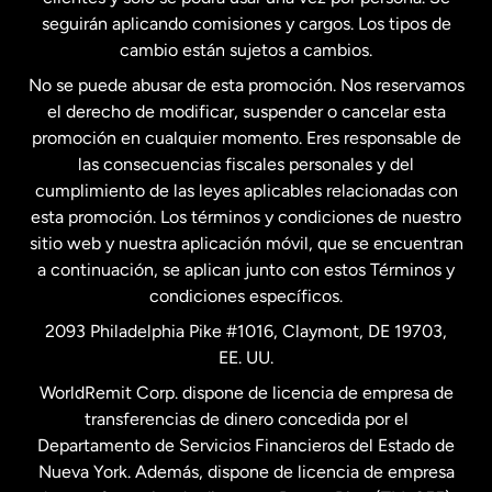
seguirán aplicando comisiones y cargos. Los tipos de
Estados Unidos
Español
cambio están sujetos a cambios.
No se puede abusar de esta promoción. Nos reservamos
Francia
el derecho de modificar, suspender o cancelar esta
promoción en cualquier momento. Eres responsable de
las consecuencias fiscales personales y del
Malasia
cumplimiento de las leyes aplicables relacionadas con
esta promoción. Los términos y condiciones de nuestro
Nueva Zelanda
sitio web y nuestra aplicación móvil, que se encuentran
a continuación, se aplican junto con estos Términos y
condiciones específicos.
Países Bajos
2093 Philadelphia Pike #1016, Claymont, DE 19703,
EE. UU.
Reino Unido
WorldRemit Corp. dispone de licencia de empresa de
transferencias de dinero concedida por el
Suecia
Departamento de Servicios Financieros del Estado de
Nueva York. Además, dispone de licencia de empresa