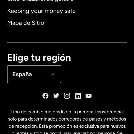
Keeping your money safe
Alemania
Mapa de Sitio
Australia
Canadá
English
Elige tu región
Canadá
Français
España
Dinamarca
España
Tipo de cambio mejorado en la primera transferencia:
solo para determinados corredores de países y métodos
Estados Unidos
English
de recepción. Esta promoción es exclusiva para nuevos
clientes y solo se podrá usar una vez por persona. Se