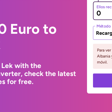
Ellos re
0 Euro to
Método 
Recarg
k
Para ver
Albania 
móvil.
 Lek with the
erter, check the latest
s for free.