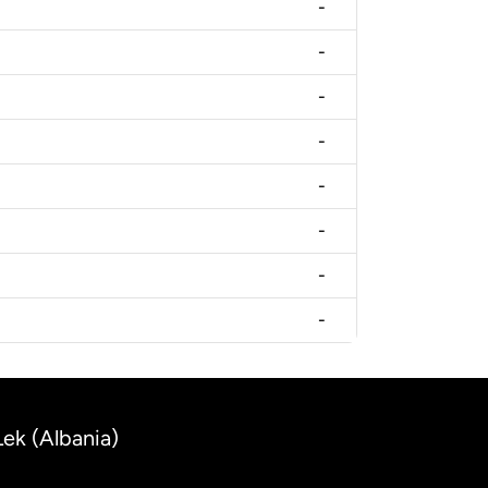
-
-
-
-
-
-
-
-
Lek (Albania)