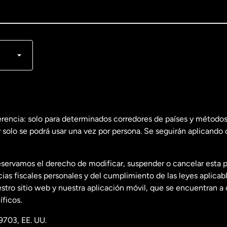
lish
nçais
erencia: solo para determinados corredores de países y métodos
 solo se podrá usar una vez por persona. Se seguirán aplicando 
dos
English
servamos el derecho de modificar, suspender o cancelar esta 
dos
Español
s fiscales personales y del cumplimiento de las leyes aplicab
tro sitio web y nuestra aplicación móvil, que se encuentran a 
ficos.
9703, EE. UU.