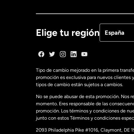
Canadá
Eng
Canadá
Fra
Elige tu región
España
Dinamarca
España
Tipo de cambio mejorado en la primera transf
promoción es exclusiva para nuevos clientes y
Estados Uni
tipos de cambio están sujetos a cambios.
No se puede abusar de esta promoción. Nos re
Estados Uni
momento. Eres responsable de las consecuencia
promoción. Los términos y condiciones de nues
junto con estos Términos y condiciones especí
Francia
2093 Philadelphia Pike #1016, Claymont, DE 1