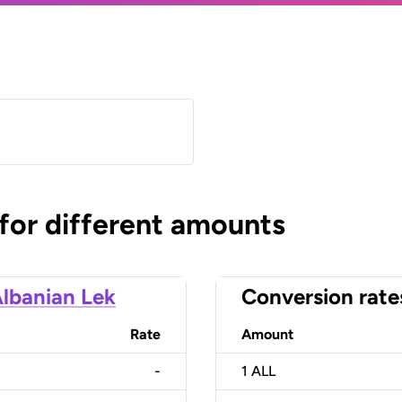
 for different amounts
lbanian Lek
Conversion rate
Rate
Amount
-
1
ALL