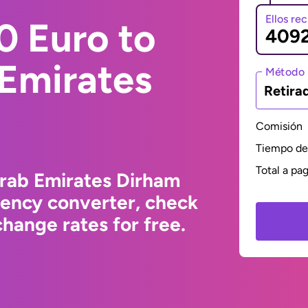
Ellos re
0 Euro to
 Emirates
Método 
Retira
Comisión
Tiempo de 
Total a pa
Arab Emirates Dirham
rency converter, check
hange rates for free.