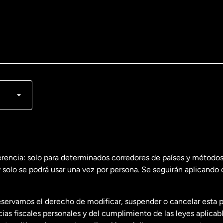
lish
nçais
erencia: solo para determinados corredores de países y métodos
 solo se podrá usar una vez por persona. Se seguirán aplicando 
dos
English
servamos el derecho de modificar, suspender o cancelar esta 
dos
Español
s fiscales personales y del cumplimiento de las leyes aplicab