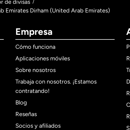
r de divisas
/
ab Emirates Dirham (United Arab Emirates)
Empresa
Cómo funciona
P
Aplicaciones móviles
R
Sobre nosotros
T
Trabaja con nosotros. ¡Estamos
D
contratando!
R
Blog
C
Reseñas
R
Socios y afiliados
S