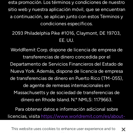
esta promoción. Los términos y condiciones de nuestro
Nueva Zelanda
sitio web y nuestra aplicación móvil, que se encuentran
a continuación, se aplican junto con estos Términos y
condiciones específicos.
Países Bajos
2093 Philadelphia Pike #1016, Claymont, DE 19703,
EE. UU.
Reino Unido
WorldRemit Corp. dispone de licencia de empresa de
transferencias de dinero concedida por el
Suecia
Departamento de Servicios Financieros del Estado de
Nueva York. Además, dispone de licencia de empresa
de transferencias de dinero en Puerto Rico (TM-055),
de agente de remesas internacionales en
Massachusetts y de sociedad de transferencias de
dinero en Rhode Island. N.º NMLS: 1179663.
Para obtener datos e información adicional sobre
licencias, visita
https://www.worldremit.com/es/about-
us/disclosures
.
This website uses cookies to enhance user experience and to