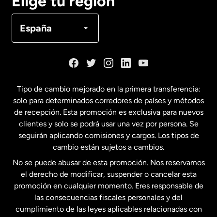
Elige tu región
Canadá
Français
España
Dinamarca
España
Tipo de cambio mejorado en la primera transferencia:
solo para determinados corredores de países y métodos
Estados Unidos
English
de recepción. Esta promoción es exclusiva para nuevos
clientes y solo se podrá usar una vez por persona. Se
seguirán aplicando comisiones y cargos. Los tipos de
Estados Unidos
Español
cambio están sujetos a cambios.
No se puede abusar de esta promoción. Nos reservamos
Francia
el derecho de modificar, suspender o cancelar esta
promoción en cualquier momento. Eres responsable de
las consecuencias fiscales personales y del
Malasia
cumplimiento de las leyes aplicables relacionadas con