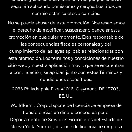
seguirán aplicando comisiones y cargos. Los tipos de
Estados Unidos
Español
cambio están sujetos a cambios.
No se puede abusar de esta promoción. Nos reservamos
Francia
el derecho de modificar, suspender o cancelar esta
promoción en cualquier momento. Eres responsable de
las consecuencias fiscales personales y del
Malasia
cumplimiento de las leyes aplicables relacionadas con
esta promoción. Los términos y condiciones de nuestro
Nueva Zelanda
sitio web y nuestra aplicación móvil, que se encuentran
a continuación, se aplican junto con estos Términos y
condiciones específicos.
Países Bajos
2093 Philadelphia Pike #1016, Claymont, DE 19703,
EE. UU.
Reino Unido
WorldRemit Corp. dispone de licencia de empresa de
transferencias de dinero concedida por el
Suecia
Departamento de Servicios Financieros del Estado de
Nueva York. Además, dispone de licencia de empresa