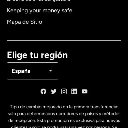
Keeping your money safe
Alemania
Mapa de Sitio
Australia
Canadá
English
Elige tu región
Canadá
Français
España
Dinamarca
España
Tipo de cambio mejorado en la primera transferencia:
solo para determinados corredores de países y métodos
Estados Unidos
English
de recepción. Esta promoción es exclusiva para nuevos
clientes y solo se podrá usar una vez por persona. Se