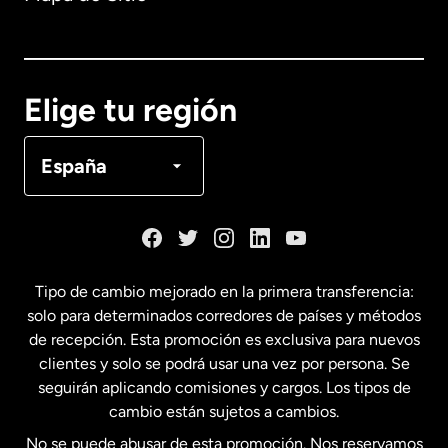
Australia
Canadá
English
Elige tu región
Canadá
Français
España
Dinamarca
España
Tipo de cambio mejorado en la primera transferencia:
solo para determinados corredores de países y métodos
Estados Unidos
English
de recepción. Esta promoción es exclusiva para nuevos
clientes y solo se podrá usar una vez por persona. Se
seguirán aplicando comisiones y cargos. Los tipos de
Estados Unidos
Español
cambio están sujetos a cambios.
No se puede abusar de esta promoción. Nos reservamos