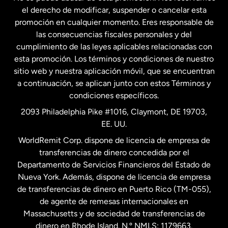
Francia
el derecho de modificar, suspender o cancelar esta
promoción en cualquier momento. Eres responsable de
las consecuencias fiscales personales y del
Malasia
cumplimiento de las leyes aplicables relacionadas con
esta promoción. Los términos y condiciones de nuestro
Nueva Zelanda
sitio web y nuestra aplicación móvil, que se encuentran
a continuación, se aplican junto con estos Términos y
condiciones específicos.
Países Bajos
2093 Philadelphia Pike #1016, Claymont, DE 19703,
EE. UU.
Reino Unido
WorldRemit Corp. dispone de licencia de empresa de
transferencias de dinero concedida por el
Suecia
Departamento de Servicios Financieros del Estado de
Nueva York. Además, dispone de licencia de empresa
de transferencias de dinero en Puerto Rico (TM-055),
de agente de remesas internacionales en
Massachusetts y de sociedad de transferencias de
dinero en Rhode Island. N.º NMLS: 1179663.