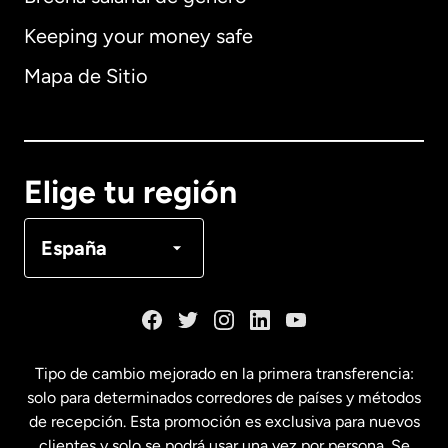
Keeping your money safe
Alemania
Mapa de Sitio
Australia
Canadá
English
Elige tu región
Canadá
Français
España
Dinamarca
España
Tipo de cambio mejorado en la primera transferencia:
solo para determinados corredores de países y métodos
Estados Unidos
English
de recepción. Esta promoción es exclusiva para nuevos
clientes y solo se podrá usar una vez por persona. Se