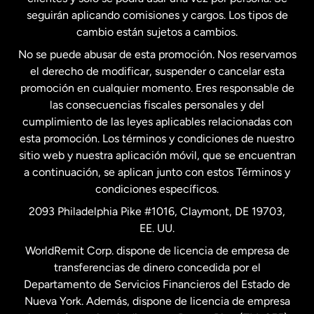
seguirán aplicando comisiones y cargos. Los tipos de
Estados Unidos
Español
cambio están sujetos a cambios.
No se puede abusar de esta promoción. Nos reservamos
Francia
el derecho de modificar, suspender o cancelar esta
promoción en cualquier momento. Eres responsable de
las consecuencias fiscales personales y del
Malasia
cumplimiento de las leyes aplicables relacionadas con
esta promoción. Los términos y condiciones de nuestro
Nueva Zelanda
sitio web y nuestra aplicación móvil, que se encuentran
a continuación, se aplican junto con estos Términos y
condiciones específicos.
Países Bajos
2093 Philadelphia Pike #1016, Claymont, DE 19703,
EE. UU.
Reino Unido
WorldRemit Corp. dispone de licencia de empresa de
transferencias de dinero concedida por el
Suecia
Departamento de Servicios Financieros del Estado de
Nueva York. Además, dispone de licencia de empresa