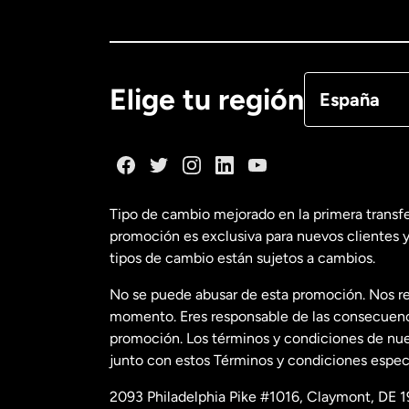
Canadá
Eng
Canadá
Fra
Elige tu región
España
Dinamarca
España
Tipo de cambio mejorado en la primera transf
promoción es exclusiva para nuevos clientes y
Estados Uni
tipos de cambio están sujetos a cambios.
No se puede abusar de esta promoción. Nos re
Estados Uni
momento. Eres responsable de las consecuencia
promoción. Los términos y condiciones de nues
junto con estos Términos y condiciones especí
Francia
2093 Philadelphia Pike #1016, Claymont, DE 1