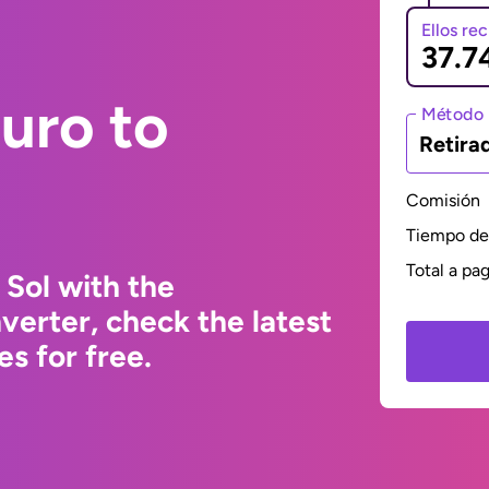
Ellos re
uro to
Método 
Retira
Comisión
Tiempo de 
Total a pa
 Sol with the
erter, check the latest
s for free.