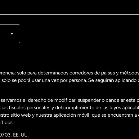
lish
nçais
erencia: solo para determinados corredores de países y métodos
 solo se podrá usar una vez por persona. Se seguirán aplicando 
dos
English
servamos el derecho de modificar, suspender o cancelar esta 
dos
Español
s fiscales personales y del cumplimiento de las leyes aplicab
tro sitio web y nuestra aplicación móvil, que se encuentran a 
ficos.
9703, EE. UU.