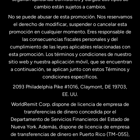
Estados Unidos
Español
cambio están sujetos a cambios.
No se puede abusar de esta promoción. Nos reservamos
Francia
el derecho de modificar, suspender o cancelar esta
promoción en cualquier momento. Eres responsable de
las consecuencias fiscales personales y del
Malasia
cumplimiento de las leyes aplicables relacionadas con
esta promoción. Los términos y condiciones de nuestro
Nueva Zelanda
sitio web y nuestra aplicación móvil, que se encuentran
a continuación, se aplican junto con estos Términos y
condiciones específicos.
Países Bajos
2093 Philadelphia Pike #1016, Claymont, DE 19703,
EE. UU.
Reino Unido
WorldRemit Corp. dispone de licencia de empresa de
transferencias de dinero concedida por el
Suecia
Departamento de Servicios Financieros del Estado de
Nueva York. Además, dispone de licencia de empresa
de transferencias de dinero en Puerto Rico (TM-055),