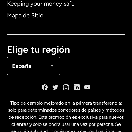
Keeping your money safe
Alemania
Mapa de Sitio
Australia
Canadá
English
Elige tu región
Canadá
Français
España
Dinamarca
España
Tipo de cambio mejorado en la primera transferencia:
solo para determinados corredores de países y métodos
Estados Unidos
English
de recepción. Esta promoción es exclusiva para nuevos
clientes y solo se podrá usar una vez por persona. Se
seguirán aplicando comisiones y cargos. Los tipos de