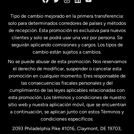
España
Tipo de cambio mejorado en la primera transferencia:
solo para determinados corredores de países y métodos
Estados Unidos
English
de recepción. Esta promoción es exclusiva para nuevos
clientes y solo se podrá usar una vez por persona. Se
seguirán aplicando comisiones y cargos. Los tipos de
Estados Unidos
Español
cambio están sujetos a cambios.
No se puede abusar de esta promoción. Nos reservamos
Francia
el derecho de modificar, suspender o cancelar esta
promoción en cualquier momento. Eres responsable de
las consecuencias fiscales personales y del
Malasia
cumplimiento de las leyes aplicables relacionadas con
esta promoción. Los términos y condiciones de nuestro
Nueva Zelanda
sitio web y nuestra aplicación móvil, que se encuentran
a continuación, se aplican junto con estos Términos y
condiciones específicos.
Países Bajos
2093 Philadelphia Pike #1016, Claymont, DE 19703,