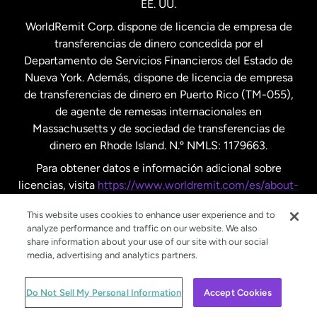
EE. UU.
Reino Unido
WorldRemit Corp. dispone de licencia de empresa de
transferencias de dinero concedida por el
Suecia
Departamento de Servicios Financieros del Estado de
Nueva York. Además, dispone de licencia de empresa
de transferencias de dinero en Puerto Rico (TM-055),
de agente de remesas internacionales en
Massachusetts y de sociedad de transferencias de
dinero en Rhode Island. N.º NMLS: 1179663.
Para obtener datos e información adicional sobre
licencias, visita
https://www.worldremit.com/es/about-
us/disclosures
.
This website uses cookies to enhance user experience and to
analyze performance and traffic on our website. We also
share information about your use of our site with our social
media, advertising and analytics partners.
© WorldRemit 2024
Do Not Sell My Personal Information
Accept Cookies