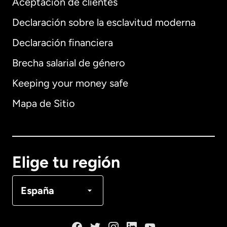
Aceptación de clientes
Declaración sobre la esclavitud moderna
Internacional
English
Declaración financiera
Brecha salarial de género
Keeping your money safe
Alemania
Mapa de Sitio
Australia
Canadá
English
Elige tu región
Canadá
Français
España
Dinamarca