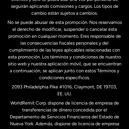
seguirán aplicando comisiones y cargos. Los tipos de
Estados Unidos
Español
cambio están sujetos a cambios.
No se puede abusar de esta promoción. Nos reservamos
Francia
el derecho de modificar, suspender o cancelar esta
promoción en cualquier momento. Eres responsable de
las consecuencias fiscales personales y del
Malasia
cumplimiento de las leyes aplicables relacionadas con
esta promoción. Los términos y condiciones de nuestro
Nueva Zelanda
sitio web y nuestra aplicación móvil, que se encuentran
a continuación, se aplican junto con estos Términos y
condiciones específicos.
Países Bajos
2093 Philadelphia Pike #1016, Claymont, DE 19703,
EE. UU.
Reino Unido
WorldRemit Corp. dispone de licencia de empresa de
transferencias de dinero concedida por el
Suecia
Departamento de Servicios Financieros del Estado de
Nueva York. Además, dispone de licencia de empresa