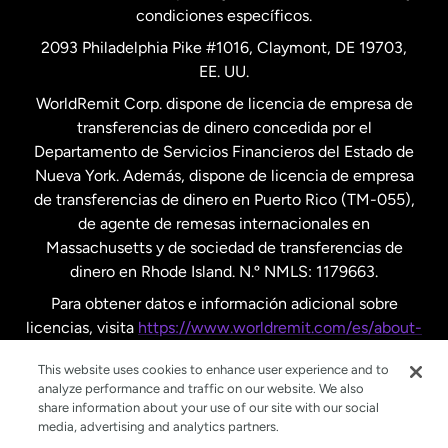
condiciones específicos.
Países Bajos
2093 Philadelphia Pike #1016, Claymont, DE 19703,
EE. UU.
Reino Unido
WorldRemit Corp. dispone de licencia de empresa de
transferencias de dinero concedida por el
Suecia
Departamento de Servicios Financieros del Estado de
Nueva York. Además, dispone de licencia de empresa
de transferencias de dinero en Puerto Rico (TM-055),
de agente de remesas internacionales en
Massachusetts y de sociedad de transferencias de
dinero en Rhode Island. N.º NMLS: 1179663.
Para obtener datos e información adicional sobre
licencias, visita
https://www.worldremit.com/es/about-
us/disclosures
.
This website uses cookies to enhance user experience and to
analyze performance and traffic on our website. We also
share information about your use of our site with our social
media, advertising and analytics partners.