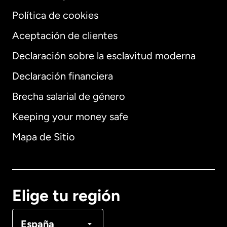
Política de cookies
Aceptación de clientes
Declaración sobre la esclavitud moderna
Internacional
English
Declaración financiera
Brecha salarial de género
Keeping your money safe
Alemania
Mapa de Sitio
Australia
Canadá
English
Elige tu región
Canadá
Français
España