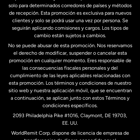
solo para determinados corredores de países y métodos
Estados Unidos
English
de recepción. Esta promoción es exclusiva para nuevos
clientes y solo se podrá usar una vez por persona. Se
seguirán aplicando comisiones y cargos. Los tipos de
Estados Unidos
Español
cambio están sujetos a cambios.
No se puede abusar de esta promoción. Nos reservamos
Francia
el derecho de modificar, suspender o cancelar esta
promoción en cualquier momento. Eres responsable de
las consecuencias fiscales personales y del
Malasia
cumplimiento de las leyes aplicables relacionadas con
esta promoción. Los términos y condiciones de nuestro
Nueva Zelanda
sitio web y nuestra aplicación móvil, que se encuentran
a continuación, se aplican junto con estos Términos y
condiciones específicos.
Países Bajos
2093 Philadelphia Pike #1016, Claymont, DE 19703,
EE. UU.
Reino Unido
WorldRemit Corp. dispone de licencia de empresa de