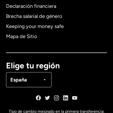
Declaración financiera
Brecha salarial de género
Keeping your money safe
Alemania
Mapa de Sitio
Australia
Canadá
English
Elige tu región
Canadá
Français
España
Dinamarca
España
Tipo de cambio mejorado en la primera transferencia: