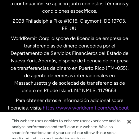
a continuación, se aplican junto con estos Términos y
condiciones específicos.
Países Bajos
2093 Philadelphia Pike #1016, Claymont, DE 19703,
EE. UU.
Reino Unido
WorldRemit Corp. dispone de licencia de empresa de
transferencias de dinero concedida por el
Suecia
Departamento de Servicios Financieros del Estado de
Nueva York. Además, dispone de licencia de empresa
de transferencias de dinero en Puerto Rico (TM-055),
de agente de remesas internacionales en
Massachusetts y de sociedad de transferencias de
dinero en Rhode Island. N.º NMLS: 1179663.
Para obtener datos e información adicional sobre
licencias, visita
https://www.worldremit.com/es/about-
us/disclosures
.
This website uses cookies to enhance user experience and to
analyze performance and traffic on our website. We also
share information about your use of our site with our social
media, advertising and analytics partners.