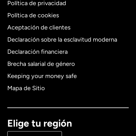
Política de privacidad
Política de cookies
Aceptación de clientes
Declaración sobre la esclavitud moderna
Internacional
English
Declaración financiera
Brecha salarial de género
Keeping your money safe
Alemania
Mapa de Sitio
Australia
Canadá
English
Elige tu región
Canadá
Français