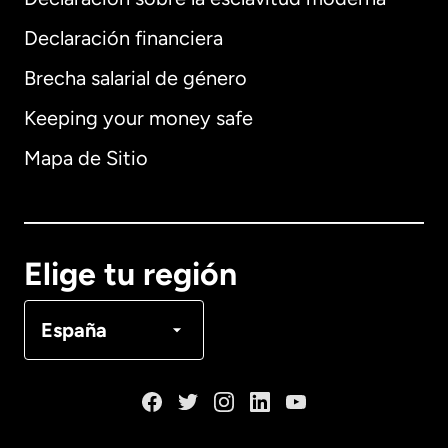
Internacional
English
Declaración financiera
Brecha salarial de género
Keeping your money safe
Alemania
Mapa de Sitio
Australia
Canadá
English
Elige tu región
Canadá
Français
España
Dinamarca
España