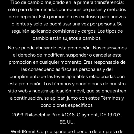
Tipo de cambio mejorado en la primera transferencia:
solo para determinados corredores de países y métodos
Estados Unidos
English
de recepción. Esta promoción es exclusiva para nuevos
clientes y solo se podrá usar una vez por persona. Se
seguirán aplicando comisiones y cargos. Los tipos de
Estados Unidos
Español
cambio están sujetos a cambios.
No se puede abusar de esta promoción. Nos reservamos
Francia
el derecho de modificar, suspender o cancelar esta
promoción en cualquier momento. Eres responsable de
las consecuencias fiscales personales y del
Malasia
cumplimiento de las leyes aplicables relacionadas con
esta promoción. Los términos y condiciones de nuestro
Nueva Zelanda
sitio web y nuestra aplicación móvil, que se encuentran
a continuación, se aplican junto con estos Términos y
condiciones específicos.
Países Bajos
2093 Philadelphia Pike #1016, Claymont, DE 19703,
EE. UU.
Reino Unido
WorldRemit Corp. dispone de licencia de empresa de