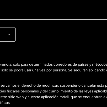
lish
nçais
erencia: solo para determinados corredores de países y métodos
 solo se podrá usar una vez por persona. Se seguirán aplicando 
dos
English
servamos el derecho de modificar, suspender o cancelar esta 
dos
Español
s fiscales personales y del cumplimiento de las leyes aplicab
tro sitio web y nuestra aplicación móvil, que se encuentran a 
ficos.