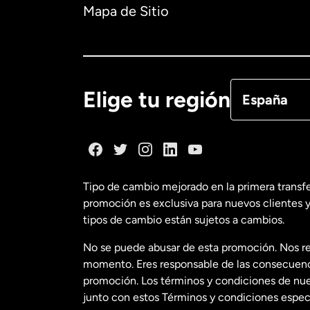
Australia
Mapa de Sitio
Canadá
Eng
Canadá
Fra
Elige tu región
España
Dinamarca
España
Tipo de cambio mejorado en la primera transf
promoción es exclusiva para nuevos clientes y
Estados Uni
tipos de cambio están sujetos a cambios.
No se puede abusar de esta promoción. Nos re
Estados Uni
momento. Eres responsable de las consecuencia
promoción. Los términos y condiciones de nues
junto con estos Términos y condiciones especí
Francia