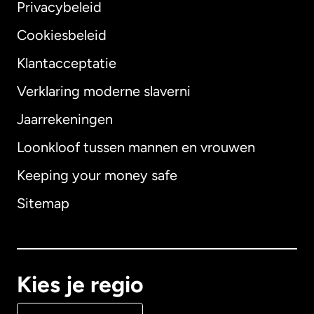
Privacybeleid
Cookiesbeleid
Klantacceptatie
Verklaring moderne slaverni
Internationaal
English
Jaarrekeningen
Loonkloof tussen mannen en vrouwen
Keeping your money safe
Australië
Sitemap
Canada
English
Canada
Français
Kies je regio
Denemarken