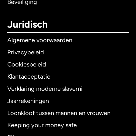
Beveiliging
Juridisch
Algemene voorwaarden
Privacybeleid
Cookiesbeleid
Klantacceptatie
Verklaring moderne slaverni
Internationaal
English
Jaarrekeningen
Loonkloof tussen mannen en vrouwen
Keeping your money safe
Australië