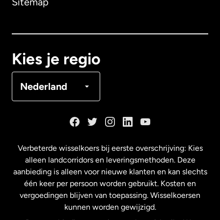
Sitemap
Canada
English
Canada
Français
Kies je regio
Denemarken
Nederland
Duitsland
Frankrijk
Verbeterde wisselkoers bij eerste overschrijving: Kies
alleen landcorridors en leveringsmethoden. Deze
Maleisië
aanbieding is alleen voor nieuwe klanten en kan slechts
één keer per persoon worden gebruikt. Kosten en
vergoedingen blijven van toepassing. Wisselkoersen
Nederland
kunnen worden gewijzigd.