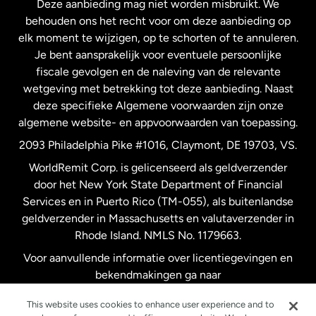
Deze aanbieding mag niet worden misbruikt. We
Nieuw-Zeeland
behouden ons het recht voor om deze aanbieding op
elk moment te wijzigen, op te schorten of te annuleren.
Je bent aansprakelijk voor eventuele persoonlijke
Spanje
fiscale gevolgen en de naleving van de relevante
wetgeving met betrekking tot deze aanbieding. Naast
Verenigd Koninkrijk
deze specifieke Algemene voorwaarden zijn onze
algemene website- en appvoorwaarden van toepassing.
Verenigde Staten
English
2093 Philadelphia Pike #1016, Claymont, DE 19703, VS.
WorldRemit Corp. is gelicenseerd als geldverzender
door het New York State Department of Financial
Verenigde Staten
Español
Services en in Puerto Rico (TM-055), als buitenlandse
geldverzender in Massachusetts en valutaverzender in
Zweden
Rhode Island. NMLS No. 1179663.
Voor aanvullende informatie over licentiegevingen en
bekendmakingen ga naar
https://www.worldremit.com/nl/about-us/disclosures
.
This website uses cookies to enhance user experience and to