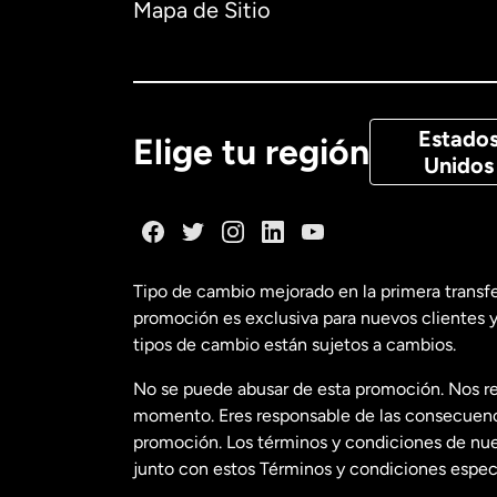
Mapa de Sitio
Canadá
Eng
Canadá
Fra
Estado
Elige tu región
Unidos
Dinamarca
España
Tipo de cambio mejorado en la primera transf
promoción es exclusiva para nuevos clientes y
Estados Uni
tipos de cambio están sujetos a cambios.
No se puede abusar de esta promoción. Nos re
Estados Uni
momento. Eres responsable de las consecuencia
promoción. Los términos y condiciones de nues
junto con estos Términos y condiciones especí
Francia