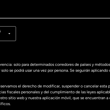
lish
nçais
s
erencia: solo para determinados corredores de países y métodos
 solo se podrá usar una vez por persona. Se seguirán aplicando 
dos
English
servamos el derecho de modificar, suspender o cancelar esta 
dos
Español
s fiscales personales y del cumplimiento de las leyes aplicab
tro sitio web y nuestra aplicación móvil, que se encuentran a 
ficos.