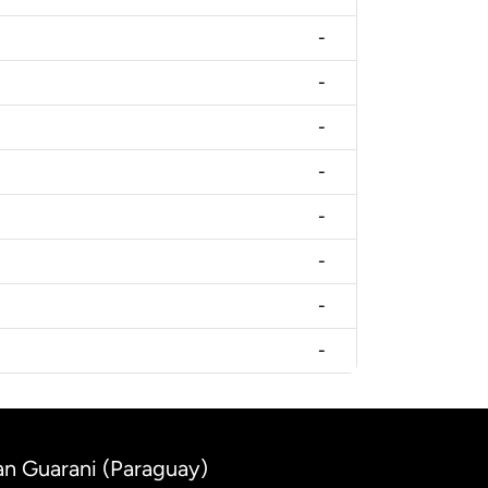
-
-
-
-
-
-
-
-
an Guarani (Paraguay)