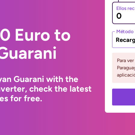
Ellos re
0 Euro to
Método 
Recarg
Guarani
Para ver
Paraguay
aplicaci
yan Guarani with the
erter, check the latest
s for free.