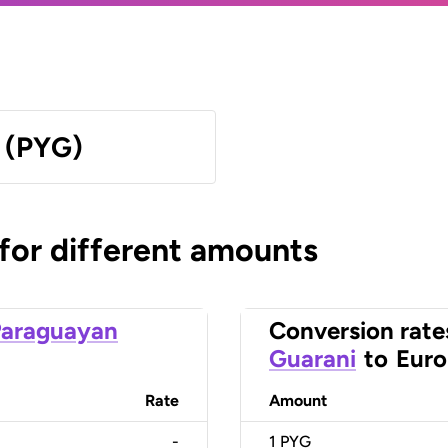
 (PYG)
 for different amounts
Paraguayan
Conversion rate
Guarani
to
Euro
Rate
Amount
-
1
PYG