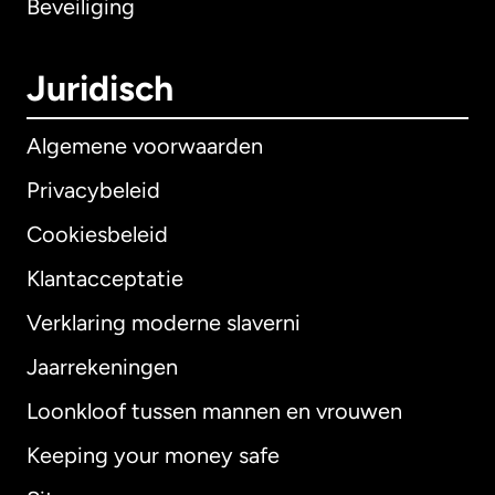
Beveiliging
Juridisch
Algemene voorwaarden
Privacybeleid
Cookiesbeleid
Klantacceptatie
Verklaring moderne slaverni
Internationaal
English
Jaarrekeningen
Loonkloof tussen mannen en vrouwen
Keeping your money safe
Australië