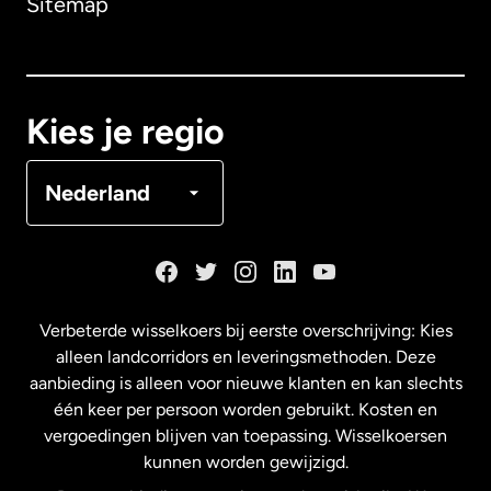
Sitemap
Canada
English
Canada
Français
Kies je regio
Denemarken
Nederland
Duitsland
Frankrijk
Verbeterde wisselkoers bij eerste overschrijving: Kies
alleen landcorridors en leveringsmethoden. Deze
Maleisië
aanbieding is alleen voor nieuwe klanten en kan slechts
één keer per persoon worden gebruikt. Kosten en
vergoedingen blijven van toepassing. Wisselkoersen
Nederland
kunnen worden gewijzigd.