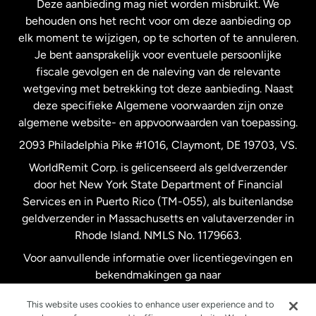
Deze aanbieding mag niet worden misbruikt. We
Nieuw-Zeeland
behouden ons het recht voor om deze aanbieding op
elk moment te wijzigen, op te schorten of te annuleren.
Je bent aansprakelijk voor eventuele persoonlijke
Spanje
fiscale gevolgen en de naleving van de relevante
wetgeving met betrekking tot deze aanbieding. Naast
Verenigd Koninkrijk
deze specifieke Algemene voorwaarden zijn onze
algemene website- en appvoorwaarden van toepassing.
Verenigde Staten
English
2093 Philadelphia Pike #1016, Claymont, DE 19703, VS.
WorldRemit Corp. is gelicenseerd als geldverzender
door het New York State Department of Financial
Verenigde Staten
Español
Services en in Puerto Rico (TM-055), als buitenlandse
geldverzender in Massachusetts en valutaverzender in
Zweden
Rhode Island. NMLS No. 1179663.
Voor aanvullende informatie over licentiegevingen en
bekendmakingen ga naar
https://www.worldremit.com/nl/about-us/disclosures
.
This website uses cookies to enhance user experience and to