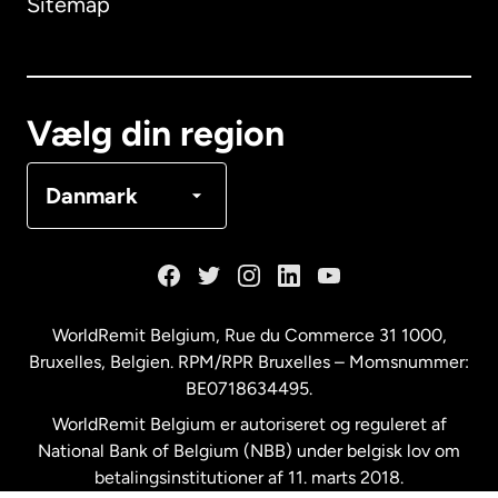
Sitemap
Canada
English
Canada
Français
Vælg din region
Danmark
Danmark
Frankrig
Holland
WorldRemit Belgium,
Rue du Commerce 31 1000
,
Bruxelles, Belgien. RPM/RPR Bruxelles – Momsnummer:
Malaysia
BE0718634495.
WorldRemit Belgium er autoriseret og reguleret af
New Zealand
National Bank of Belgium (NBB) under belgisk lov om
betalingsinstitutioner af 11. marts 2018.