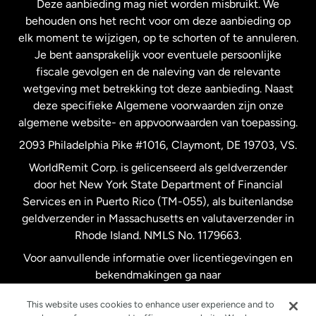
Deze aanbieding mag niet worden misbruikt. We
Nieuw-Zeeland
behouden ons het recht voor om deze aanbieding op
elk moment te wijzigen, op te schorten of te annuleren.
Je bent aansprakelijk voor eventuele persoonlijke
Spanje
fiscale gevolgen en de naleving van de relevante
wetgeving met betrekking tot deze aanbieding. Naast
Verenigd Koninkrijk
deze specifieke Algemene voorwaarden zijn onze
algemene website- en appvoorwaarden van toepassing.
Verenigde Staten
English
2093 Philadelphia Pike #1016, Claymont, DE 19703, VS.
WorldRemit Corp. is gelicenseerd als geldverzender
door het New York State Department of Financial
Verenigde Staten
Español
Services en in Puerto Rico (TM-055), als buitenlandse
geldverzender in Massachusetts en valutaverzender in
Zweden
Rhode Island. NMLS No. 1179663.
Voor aanvullende informatie over licentiegevingen en
bekendmakingen ga naar
https://www.worldremit.com/nl/about-us/disclosures
.
This website uses cookies to enhance user experience and to