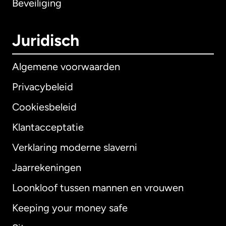
Beveiliging
Juridisch
Algemene voorwaarden
Privacybeleid
Cookiesbeleid
Klantacceptatie
Verklaring moderne slaverni
Internationaal
English
Jaarrekeningen
Loonkloof tussen mannen en vrouwen
Keeping your money safe
Australië