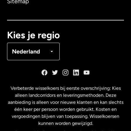
Sitemap
Canada
English
Canada
Français
Kies je regio
Denemarken
Nederland
Duitsland
Frankrijk
Verbeterde wisselkoers bij eerste overschrijving: Kies
alleen landcorridors en leveringsmethoden. Deze
Maleisië
aanbieding is alleen voor nieuwe klanten en kan slechts
één keer per persoon worden gebruikt. Kosten en
vergoedingen blijven van toepassing. Wisselkoersen
Nederland
kunnen worden gewijzigd.