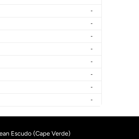
-
-
-
-
-
-
-
-
dean Escudo (Cape Verde)