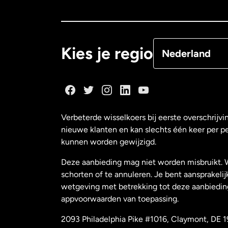
Canada
Françai
Denemarken
Kies je regio
Nederland
Duitsland
Frankrijk
Verbeterde wisselkoers bij eerste overschrijvi
nieuwe klanten en kan slechts één keer per p
Maleisië
kunnen worden gewijzigd.
Deze aanbieding mag niet worden misbruikt. 
Nederland
schorten of te annuleren. Je bent aansprakelij
wetgeving met betrekking tot deze aanbiedin
appvoorwaarden van toepassing.
Nieuw-Zeeland
2093 Philadelphia Pike #1016, Claymont, DE 1