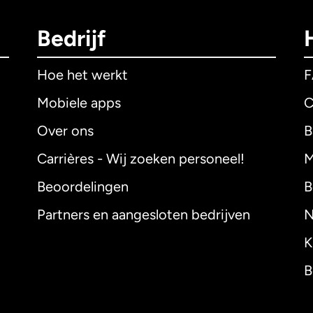
Bedrijf
Hoe het werkt
Mobiele apps
C
Over ons
B
Carrières - Wij zoeken personeel!
M
Beoordelingen
B
Partners en aangesloten bedrijven
N
K
B