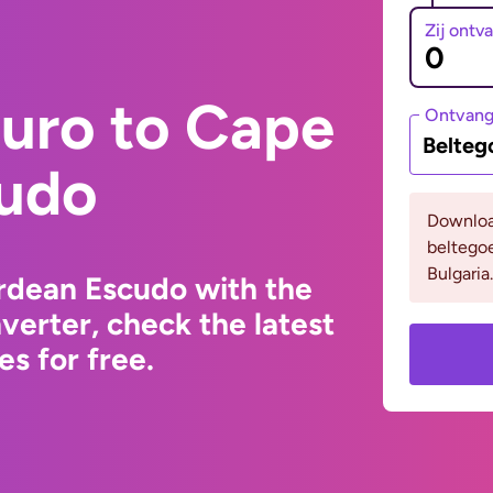
Zij ontv
Euro to Cape
Ontvan
Belteg
udo
Downloa
beltego
Bulgaria.
rdean Escudo with the
erter, check the latest
s for free.