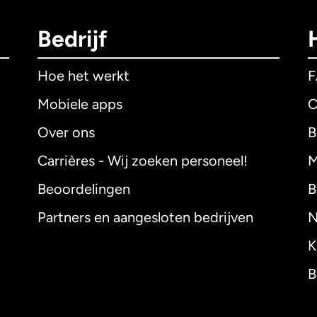
Bedrijf
Hoe het werkt
Mobiele apps
C
Over ons
B
Carrières - Wij zoeken personeel!
M
Beoordelingen
B
Partners en aangesloten bedrijven
N
K
B