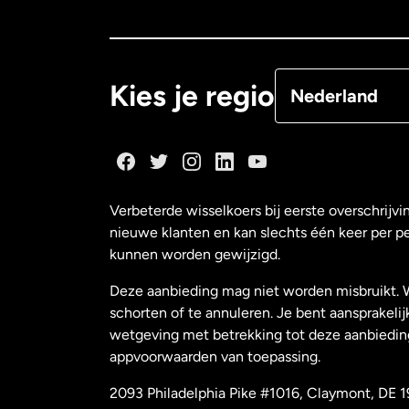
Canada
Françai
Denemarken
Kies je regio
Nederland
Duitsland
Frankrijk
Verbeterde wisselkoers bij eerste overschrijvi
nieuwe klanten en kan slechts één keer per p
Maleisië
kunnen worden gewijzigd.
Deze aanbieding mag niet worden misbruikt. 
Nederland
schorten of te annuleren. Je bent aansprakelij
wetgeving met betrekking tot deze aanbiedin
appvoorwaarden van toepassing.
Nieuw-Zeeland
2093 Philadelphia Pike #1016, Claymont, DE 1