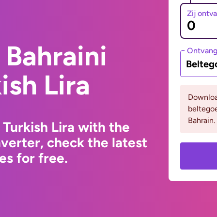
Zij ontv
 Bahraini
Ontvan
Belteg
ish Lira
Downloa
beltego
Bahrain.
 Turkish Lira with the
erter, check the latest
s for free.