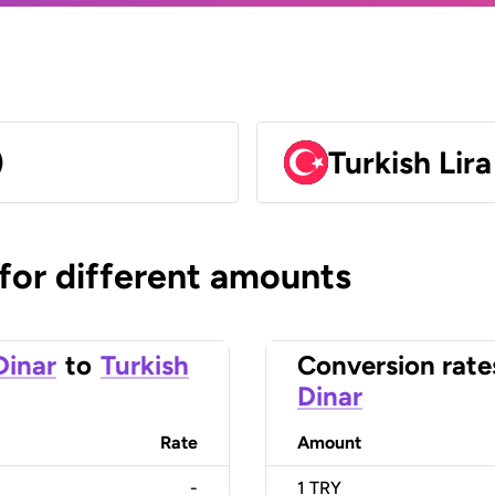
)
Turkish Lir
 for different amounts
Dinar
to
Turkish
Conversion rate
Dinar
Rate
Amount
-
1
TRY