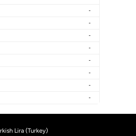
-
-
-
-
-
-
-
-
rkish Lira (Turkey)