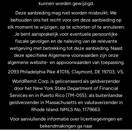
kunnen worden gewijzigd.
Deze aanbieding mag niet worden misbruikt. We
Nieuw-Zeeland
behouden ons het recht voor om deze aanbieding op
elk moment te wijzigen, op te schorten of te annuleren.
Je bent aansprakelijk voor eventuele persoonlijke
Spanje
fiscale gevolgen en de naleving van de relevante
wetgeving met betrekking tot deze aanbieding. Naast
Verenigd Koninkrijk
deze specifieke Algemene voorwaarden zijn onze
algemene website- en appvoorwaarden van toepassing.
Verenigde Staten
English
2093 Philadelphia Pike #1016, Claymont, DE 19703, VS.
WorldRemit Corp. is gelicenseerd als geldverzender
door het New York State Department of Financial
Verenigde Staten
Español
Services en in Puerto Rico (TM-055), als buitenlandse
geldverzender in Massachusetts en valutaverzender in
Zweden
Rhode Island. NMLS No. 1179663.
Voor aanvullende informatie over licentiegevingen en
bekendmakingen ga naar