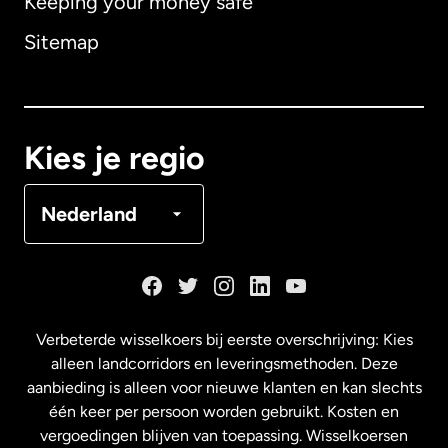
Keeping your money safe
Australië
Sitemap
Canada
English
Canada
Français
Kies je regio
Denemarken
Nederland
Duitsland
Frankrijk
Verbeterde wisselkoers bij eerste overschrijving: Kies
alleen landcorridors en leveringsmethoden. Deze
Maleisië
aanbieding is alleen voor nieuwe klanten en kan slechts
één keer per persoon worden gebruikt. Kosten en
vergoedingen blijven van toepassing. Wisselkoersen
Nederland