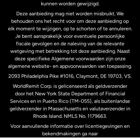
kunnen worden gewijzigd.
Deze aanbieding mag niet worden misbruikt. We
Nieuw-Zeeland
behouden ons het recht voor om deze aanbieding op
elk moment te wijzigen, op te schorten of te annuleren.
Je bent aansprakelijk voor eventuele persoonlijke
Spanje
fiscale gevolgen en de naleving van de relevante
wetgeving met betrekking tot deze aanbieding. Naast
Verenigd Koninkrijk
deze specifieke Algemene voorwaarden zijn onze
algemene website- en appvoorwaarden van toepassing.
Verenigde Staten
English
2093 Philadelphia Pike #1016, Claymont, DE 19703, VS.
WorldRemit Corp. is gelicenseerd als geldverzender
door het New York State Department of Financial
Verenigde Staten
Español
Services en in Puerto Rico (TM-055), als buitenlandse
geldverzender in Massachusetts en valutaverzender in
Zweden
Rhode Island. NMLS No. 1179663.
Voor aanvullende informatie over licentiegevingen en
bekendmakingen ga naar