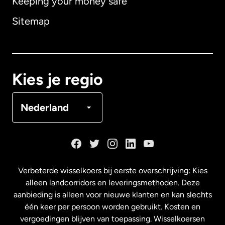
Keeping your money safe
Australië
Sitemap
Canada
English
Canada
Français
Kies je regio
Denemarken
Nederland
Duitsland
Frankrijk
Verbeterde wisselkoers bij eerste overschrijving: Kies
alleen landcorridors en leveringsmethoden. Deze
Maleisië
aanbieding is alleen voor nieuwe klanten en kan slechts
één keer per persoon worden gebruikt. Kosten en
vergoedingen blijven van toepassing. Wisselkoersen
Nederland