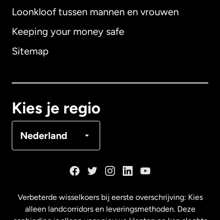
Loonkloof tussen mannen en vrouwen
Keeping your money safe
Australië
Sitemap
Canada
English
Canada
Français
Kies je regio
Denemarken
Nederland
Duitsland
Frankrijk
Verbeterde wisselkoers bij eerste overschrijving: Kies
alleen landcorridors en leveringsmethoden. Deze
Maleisië