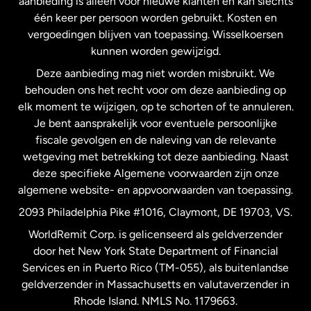
aanbieding is alleen voor nieuwe klanten en kan slechts
één keer per persoon worden gebruikt. Kosten en
vergoedingen blijven van toepassing. Wisselkoersen
Nederland
kunnen worden gewijzigd.
Deze aanbieding mag niet worden misbruikt. We
Nieuw-Zeeland
behouden ons het recht voor om deze aanbieding op
elk moment te wijzigen, op te schorten of te annuleren.
Je bent aansprakelijk voor eventuele persoonlijke
Spanje
fiscale gevolgen en de naleving van de relevante
wetgeving met betrekking tot deze aanbieding. Naast
Verenigd Koninkrijk
deze specifieke Algemene voorwaarden zijn onze
algemene website- en appvoorwaarden van toepassing.
Verenigde Staten
English
2093 Philadelphia Pike #1016, Claymont, DE 19703, VS.
WorldRemit Corp. is gelicenseerd als geldverzender
door het New York State Department of Financial
Verenigde Staten
Español
Services en in Puerto Rico (TM-055), als buitenlandse
geldverzender in Massachusetts en valutaverzender in
Zweden
Rhode Island. NMLS No. 1179663.