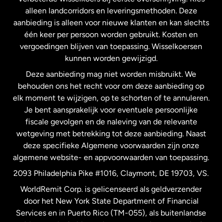
alleen landcorridors en leveringsmethoden. Deze
Maleisië
aanbieding is alleen voor nieuwe klanten en kan slechts
één keer per persoon worden gebruikt. Kosten en
vergoedingen blijven van toepassing. Wisselkoersen
Nederland
kunnen worden gewijzigd.
Deze aanbieding mag niet worden misbruikt. We
Nieuw-Zeeland
behouden ons het recht voor om deze aanbieding op
elk moment te wijzigen, op te schorten of te annuleren.
Je bent aansprakelijk voor eventuele persoonlijke
Spanje
fiscale gevolgen en de naleving van de relevante
wetgeving met betrekking tot deze aanbieding. Naast
Verenigd Koninkrijk
deze specifieke Algemene voorwaarden zijn onze
algemene website- en appvoorwaarden van toepassing.
Verenigde Staten
English
2093 Philadelphia Pike #1016, Claymont, DE 19703, VS.
WorldRemit Corp. is gelicenseerd als geldverzender
door het New York State Department of Financial
Verenigde Staten
Español
Services en in Puerto Rico (TM-055), als buitenlandse