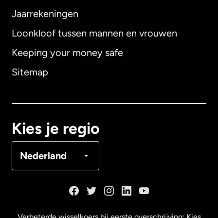
Internationaal
English
Jaarrekeningen
Loonkloof tussen mannen en vrouwen
Keeping your money safe
Australië
Sitemap
Canada
English
Canada
Français
Kies je regio
Denemarken
Nederland
Duitsland
Frankrijk
Verbeterde wisselkoers bij eerste overschrijving: Kies