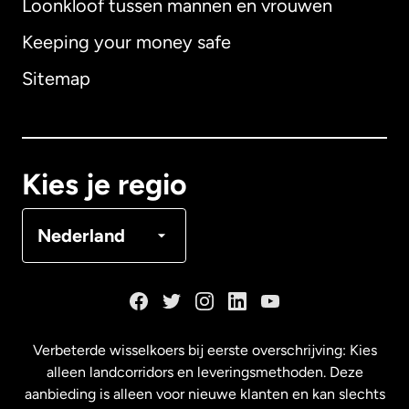
Loonkloof tussen mannen en vrouwen
Keeping your money safe
Australië
Sitemap
Canada
English
Canada
Français
Kies je regio
Denemarken
Nederland
Duitsland
Frankrijk
Verbeterde wisselkoers bij eerste overschrijving: Kies
alleen landcorridors en leveringsmethoden. Deze
Maleisië
aanbieding is alleen voor nieuwe klanten en kan slechts