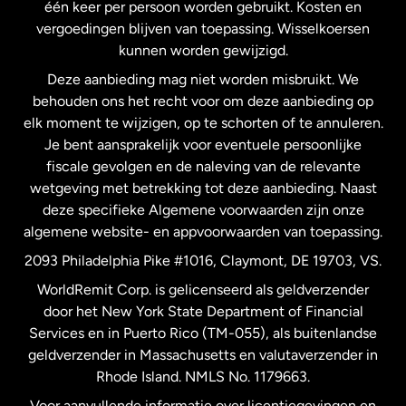
één keer per persoon worden gebruikt. Kosten en
vergoedingen blijven van toepassing. Wisselkoersen
Nederland
kunnen worden gewijzigd.
Deze aanbieding mag niet worden misbruikt. We
Nieuw-Zeeland
behouden ons het recht voor om deze aanbieding op
elk moment te wijzigen, op te schorten of te annuleren.
Je bent aansprakelijk voor eventuele persoonlijke
Spanje
fiscale gevolgen en de naleving van de relevante
wetgeving met betrekking tot deze aanbieding. Naast
Verenigd Koninkrijk
deze specifieke Algemene voorwaarden zijn onze
algemene website- en appvoorwaarden van toepassing.
Verenigde Staten
English
2093 Philadelphia Pike #1016, Claymont, DE 19703, VS.
WorldRemit Corp. is gelicenseerd als geldverzender
door het New York State Department of Financial
Verenigde Staten
Español
Services en in Puerto Rico (TM-055), als buitenlandse
geldverzender in Massachusetts en valutaverzender in
Zweden
Rhode Island. NMLS No. 1179663.
Voor aanvullende informatie over licentiegevingen en