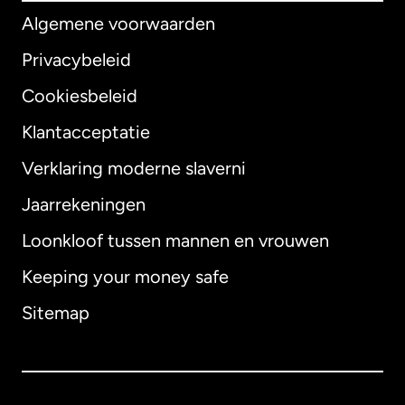
Algemene voorwaarden
Privacybeleid
Cookiesbeleid
Klantacceptatie
Verklaring moderne slaverni
Internationaal
English
Jaarrekeningen
Loonkloof tussen mannen en vrouwen
Keeping your money safe
Australië
Sitemap
Canada
English
Canada
Français