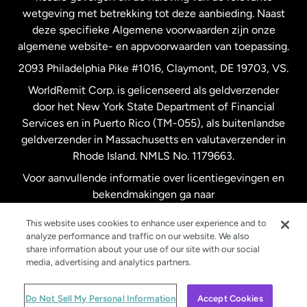
wetgeving met betrekking tot deze aanbieding. Naast
Verenigd Koninkrijk
deze specifieke Algemene voorwaarden zijn onze
algemene website- en appvoorwaarden van toepassing.
Verenigde Staten
English
2093 Philadelphia Pike #1016, Claymont, DE 19703, VS.
WorldRemit Corp. is gelicenseerd als geldverzender
door het New York State Department of Financial
Verenigde Staten
Español
Services en in Puerto Rico (TM-055), als buitenlandse
geldverzender in Massachusetts en valutaverzender in
Zweden
Rhode Island. NMLS No. 1179663.
Voor aanvullende informatie over licentiegevingen en
bekendmakingen ga naar
https://www.worldremit.com/nl/about-us/disclosures
.
This website uses cookies to enhance user experience and to
analyze performance and traffic on our website. We also
share information about your use of our site with our social
media, advertising and analytics partners.
© WorldRemit 2024
Do Not Sell My Personal Information
Accept Cookies