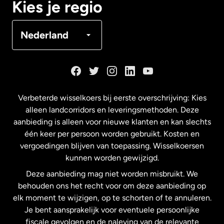
Kies je regio
Denemarken
Nederland
Duitsland
Frankrijk
Verbeterde wisselkoers bij eerste overschrijving: Kies
alleen landcorridors en leveringsmethoden. Deze
Maleisië
aanbieding is alleen voor nieuwe klanten en kan slechts
één keer per persoon worden gebruikt. Kosten en
vergoedingen blijven van toepassing. Wisselkoersen
Nederland
kunnen worden gewijzigd.
Deze aanbieding mag niet worden misbruikt. We
Nieuw-Zeeland
behouden ons het recht voor om deze aanbieding op
elk moment te wijzigen, op te schorten of te annuleren.
Je bent aansprakelijk voor eventuele persoonlijke
Spanje
fiscale gevolgen en de naleving van de relevante