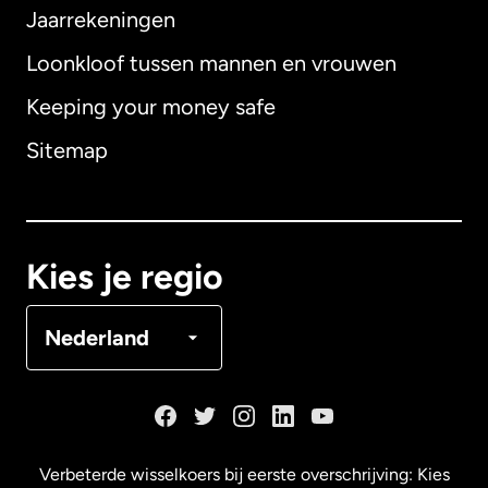
Jaarrekeningen
Loonkloof tussen mannen en vrouwen
Keeping your money safe
Australië
Sitemap
Canada
English
Canada
Français
Kies je regio
Denemarken
Nederland
Duitsland
Frankrijk
Verbeterde wisselkoers bij eerste overschrijving: Kies