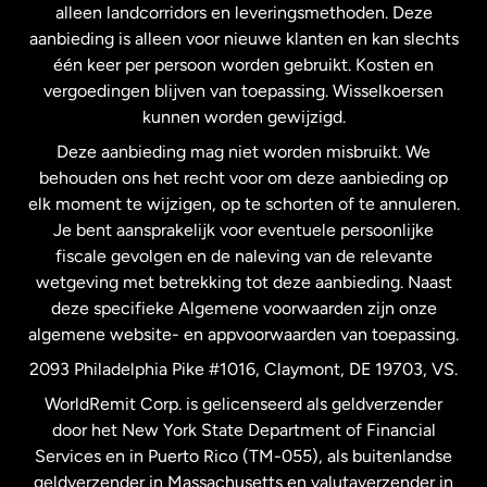
alleen landcorridors en leveringsmethoden. Deze
Maleisië
aanbieding is alleen voor nieuwe klanten en kan slechts
één keer per persoon worden gebruikt. Kosten en
vergoedingen blijven van toepassing. Wisselkoersen
Nederland
kunnen worden gewijzigd.
Deze aanbieding mag niet worden misbruikt. We
Nieuw-Zeeland
behouden ons het recht voor om deze aanbieding op
elk moment te wijzigen, op te schorten of te annuleren.
Je bent aansprakelijk voor eventuele persoonlijke
Spanje
fiscale gevolgen en de naleving van de relevante
wetgeving met betrekking tot deze aanbieding. Naast
Verenigd Koninkrijk
deze specifieke Algemene voorwaarden zijn onze
algemene website- en appvoorwaarden van toepassing.
Verenigde Staten
English
2093 Philadelphia Pike #1016, Claymont, DE 19703, VS.
WorldRemit Corp. is gelicenseerd als geldverzender
door het New York State Department of Financial
Verenigde Staten
Español
Services en in Puerto Rico (TM-055), als buitenlandse
geldverzender in Massachusetts en valutaverzender in