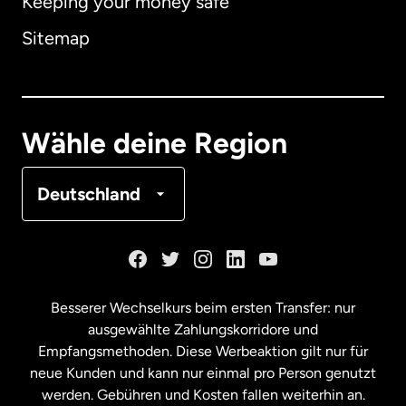
Keeping your money safe
Australien
Sitemap
Dänemark
Deutschland
Wähle deine Region
Frankreich
Deutschland
Kanada
English
Kanada
Français
Besserer Wechselkurs beim ersten Transfer: nur
ausgewählte Zahlungskorridore und
Malaysia
Empfangsmethoden. Diese Werbeaktion gilt nur für
neue Kunden und kann nur einmal pro Person genutzt
werden. Gebühren und Kosten fallen weiterhin an.
Neuseeland