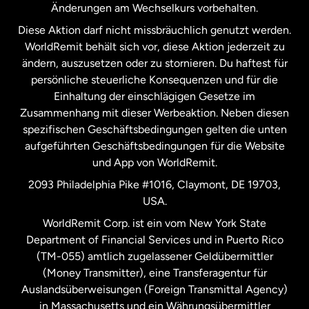
Änderungen am Wechselkurs vorbehalten.
Diese Aktion darf nicht missbräuchlich genutzt werden.
Niederlande
WorldRemit behält sich vor, diese Aktion jederzeit zu
ändern, auszusetzen oder zu stornieren. Du haftest für
persönliche steuerliche Konsequenzen und für die
Schweden
Einhaltung der einschlägigen Gesetze im
Zusammenhang mit dieser Werbeaktion. Neben diesen
Spanien
spezifischen Geschäftsbedingungen gelten die unten
aufgeführten Geschäftsbedingungen für die Website
und App von WorldRemit.
Vereinigte Staaten
English
2093 Philadelphia Pike #1016, Claymont, DE 19703,
USA.
Vereinigte Staaten
Español
WorldRemit Corp. ist ein vom New York State
Department of Financial Services und in Puerto Rico
Vereinigtes Königreich
(TM-055) amtlich zugelassener Geldübermittler
(Money Transmitter), eine Transferagentur für
Auslandsüberweisungen (Foreign Transmittal Agency)
in Massachusetts und ein Währungsübermittler